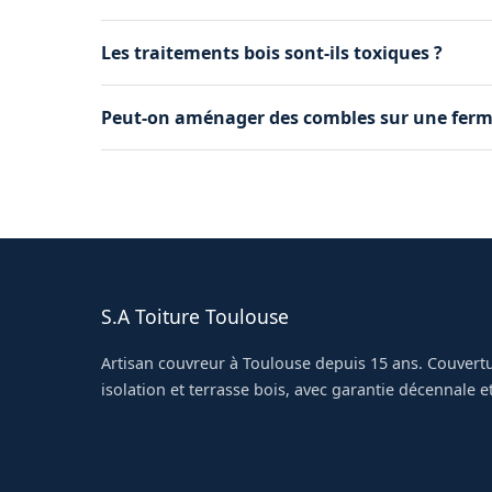
Oui, systématiquement. Un renforcement peut 
Les traitements bois sont-ils toxiques ?
couverture.
Les produits professionnels actuels respectent
Peut-on aménager des combles sur une ferm
séchage.
C'est possible mais complexe : il faut souvent 
partiellement.
S.A Toiture Toulouse
Artisan couvreur à Toulouse depuis 15 ans. Couvertu
isolation et terrasse bois, avec garantie décennale et