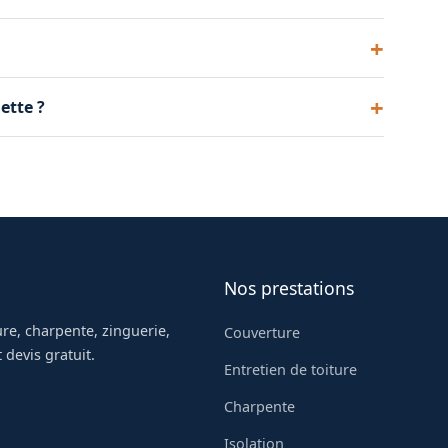
être nécessaire avant de poser une nouvelle
 des normes strictes et sont sans danger après
ette ?
transformer la fermette ou la remplacer
Nos prestations
re, charpente, zinguerie,
Couverture
 devis gratuit.
Entretien de toiture
Charpente
Isolation