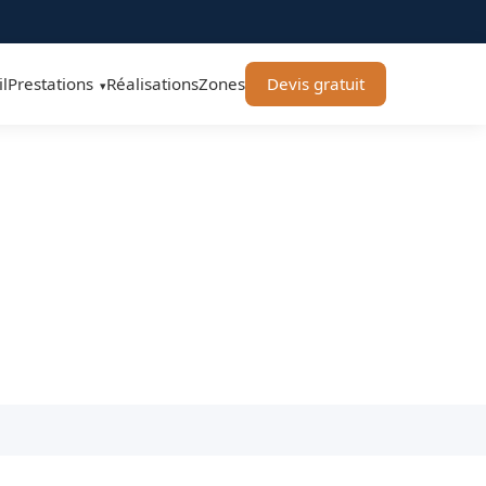
l
Prestations
Réalisations
Zones
Devis gratuit
▾
re Toulouse
ns