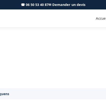
☎ 06 50 53 40 87
✉ Demander un devis
Accuei
r Escalquens 31750 - S.A Toitu
ose, rénovation et traitement de charpente à Escalque
lquens