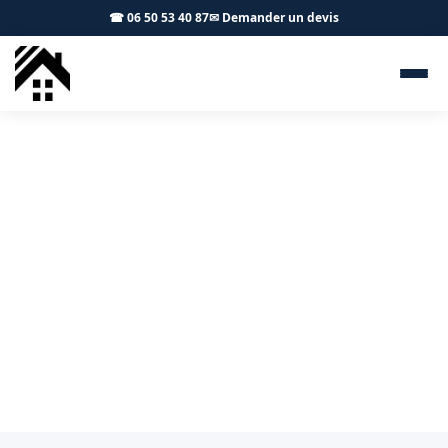
☎ 06 50 53 40 87
✉ Demander un devis
Charpentier Garidech 31380 -
S.A Toiture Toulouse
Charpente traditionnelle ou fermette à Garidech :
artisan local