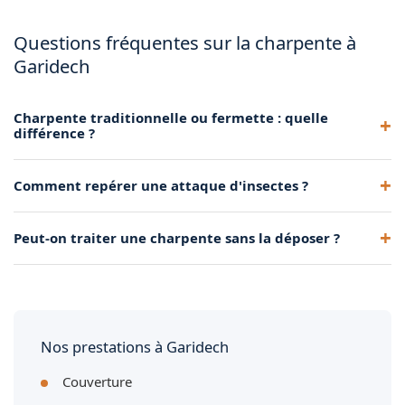
Questions fréquentes sur la charpente à
Garidech
Charpente traditionnelle ou fermette : quelle
différence ?
La traditionnelle libère un volume habitable. La fermette est
Comment repérer une attaque d'insectes ?
plus économique mais laisse peu d'espace sous toit.
Présence de petits trous, sciure au sol, bois qui sonne creux.
Peut-on traiter une charpente sans la déposer ?
Un diagnostic rapide permet de stopper la progression.
Oui, le traitement par injection et pulvérisation se fait sur la
charpente en place.
Nos prestations à Garidech
Couverture