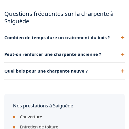
Questions fréquentes sur la charpente à
Saiguède
Combien de temps dure un traitement du bois ?
Un produit professionnel protège 10 ans ou plus, selon
Peut-on renforcer une charpente ancienne ?
l'exposition et l'humidité de la charpente.
Oui, via consolidation ou remplacement partiel de pièces
Quel bois pour une charpente neuve ?
abîmées, sans tout remplacer.
Chêne pour une charpente traditionnelle, sapin pour une
fermette. Les deux sont éprouvés et durables.
Nos prestations à Saiguède
Couverture
Entretien de toiture