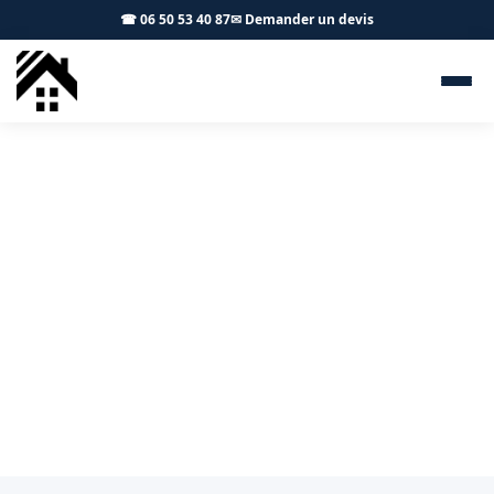
☎ 06 50 53 40 87
✉ Demander un devis
Charpentier Saiguède 31470 -
S.A Toiture Toulouse
Artisan charpentier à Saiguède pour pose neuve et
rénovation