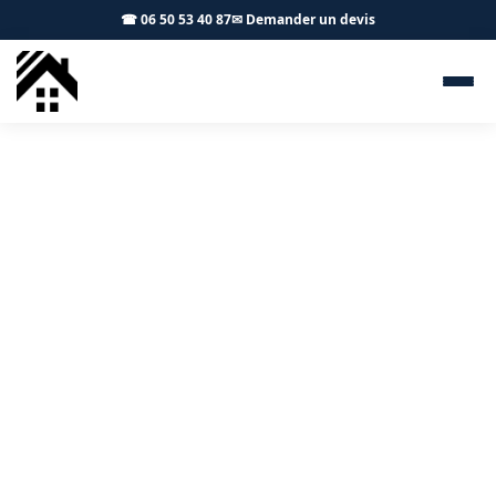
☎ 06 50 53 40 87
✉ Demander un devis
Charpentier Sainte-Foy-de-
Peyrolières 31470 - S.A
Toiture Toulouse
Charpente traditionnelle ou fermette à Sainte-Foy-de-
Peyrolières : artisan local