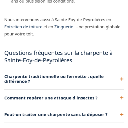
ans ou plus selon les conditions.
Nous intervenons aussi à Sainte-Foy-de-Peyrolières en
Entretien de toiture
et en
Zinguerie
. Une prestation globale
pour votre toit.
Questions fréquentes sur la charpente à
Sainte-Foy-de-Peyrolières
Charpente traditionnelle ou fermette : quelle
différence ?
La traditionnelle libère un volume habitable. La fermette est
Comment repérer une attaque d'insectes ?
plus économique mais laisse peu d'espace sous toit.
Présence de petits trous, sciure au sol, bois qui sonne creux.
Peut-on traiter une charpente sans la déposer ?
Un diagnostic rapide permet de stopper la progression.
Oui, le traitement par injection et pulvérisation se fait sur la