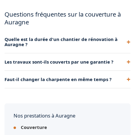
Questions fréquentes sur la couverture à
Auragne
Quelle est la durée d'un chantier de rénovation à
Auragne ?
Selon la surface et la météo, comptez de quelques jours à 2-
Les travaux sont-ils couverts par une garantie ?
3 semaines pour une toiture de maison individuelle.
Oui, nos prestations de couverture sont couvertes par la
Faut-il changer la charpente en même temps ?
garantie décennale obligatoire.
Pas forcément. Nous inspectons la charpente avant tout
chantier et proposons un renforcement si nécessaire.
Nos prestations à Auragne
Couverture