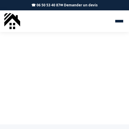
☎ 06 50 53 40 87
✉ Demander un devis
Couvreur Auragne 31190 -
S.A Toiture Toulouse
Travaux de couverture à Auragne : pose neuve,
rénovation, dépannage