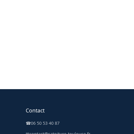
Contact
☎
06 50 53 40 87
✉
contact@satoiture-toulouse.fr