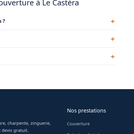
ouverture à Le Castéra
s ?
e. Nous conseillons le modèle adapté à votre
d'eau en cas de pluie forte : autant de signaux
irer et ventiler les combles.
Nos prestations
re, charpente, zinguerie,
Couverture
 devis gratuit.