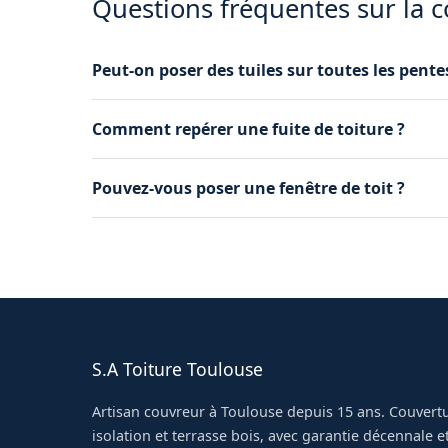
Questions fréquentes sur la c
Peut-on poser des tuiles sur toutes les pente
Chaque tuile a une pente minimale recommandé
Comment repérer une fuite de toiture ?
toit.
Traces d'humidité au plafond, auréoles, goutte 
Pouvez-vous poser une fenêtre de toit ?
qu'il faut vérifier.
Oui, nous installons Velux et verrières pour écla
S.A Toiture Toulouse
Artisan couvreur à Toulouse depuis 15 ans. Couvertu
isolation et terrasse bois, avec garantie décennale et