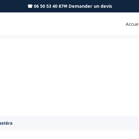
☎ 06 50 53 40 87
✉ Demander un devis
Accuei
Le Castéra 31530 - S.A Toitur
san couvreur à Le Castéra pour tous vos travaux de to
astéra