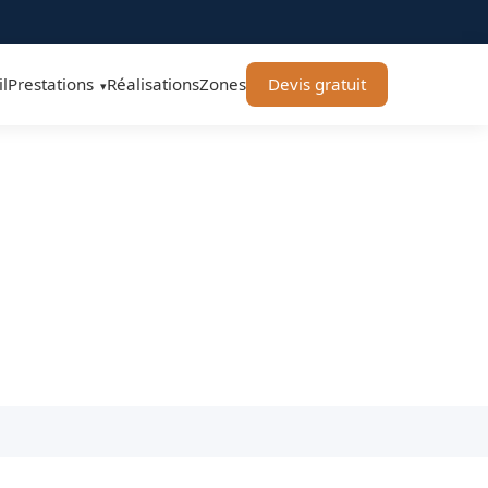
l
Prestations
Réalisations
Zones
Devis gratuit
▾
e Toulouse
iture