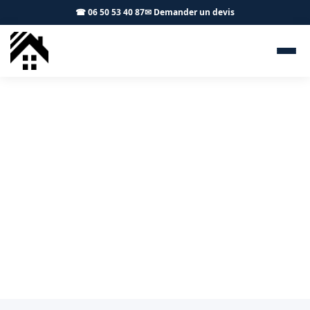
☎ 06 50 53 40 87
✉ Demander un devis
Couvreur Lugan 81500 - S.A
Toiture Toulouse
Travaux de couverture à Lugan : pose neuve,
rénovation, dépannage