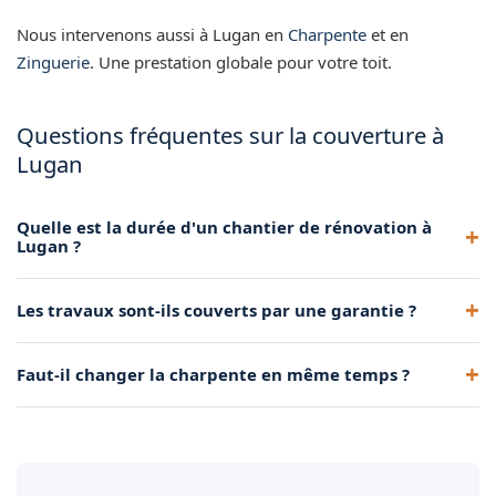
Nous intervenons aussi à Lugan en
Charpente
et en
Zinguerie
. Une prestation globale pour votre toit.
Questions fréquentes sur la couverture à
Lugan
Quelle est la durée d'un chantier de rénovation à
Lugan ?
Selon la surface et la météo, comptez de quelques jours à 2-
Les travaux sont-ils couverts par une garantie ?
3 semaines pour une toiture de maison individuelle.
Oui, nos prestations de couverture sont couvertes par la
Faut-il changer la charpente en même temps ?
garantie décennale obligatoire.
Pas forcément. Nous inspectons la charpente avant tout
chantier et proposons un renforcement si nécessaire.