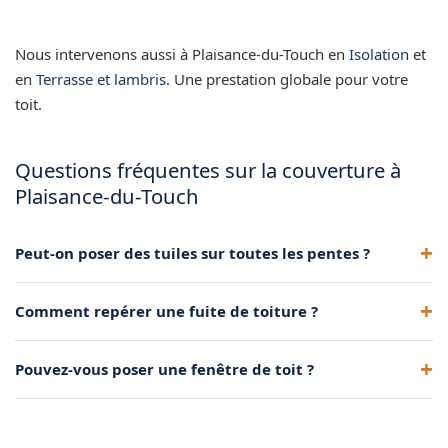
Nous intervenons aussi à Plaisance-du-Touch en
Isolation
et
en
Terrasse et lambris
. Une prestation globale pour votre
toit.
Questions fréquentes sur la couverture à
Plaisance-du-Touch
Peut-on poser des tuiles sur toutes les pentes ?
Chaque tuile a une pente minimale recommandée. Nous
Comment repérer une fuite de toiture ?
conseillons le modèle adapté à votre toit.
Traces d'humidité au plafond, auréoles, goutte d'eau en cas
Pouvez-vous poser une fenêtre de toit ?
de pluie forte : autant de signaux qu'il faut vérifier.
Oui, nous installons Velux et verrières pour éclairer et
ventiler les combles.