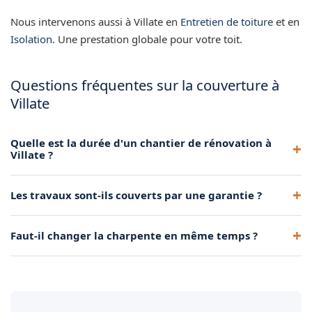
Nous intervenons aussi à Villate en
Entretien de toiture
et en
Isolation
. Une prestation globale pour votre toit.
Questions fréquentes sur la couverture à
Villate
Quelle est la durée d'un chantier de rénovation à
Villate ?
Selon la surface et la météo, comptez de quelques jours à 2-
Les travaux sont-ils couverts par une garantie ?
3 semaines pour une toiture de maison individuelle.
Oui, nos prestations de couverture sont couvertes par la
Faut-il changer la charpente en même temps ?
garantie décennale obligatoire.
Pas forcément. Nous inspectons la charpente avant tout
chantier et proposons un renforcement si nécessaire.