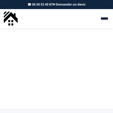
☎ 06 50 53 40 87
✉ Demander un devis
Couvreur Villate 31860 - S.A
Toiture Toulouse
Travaux de couverture à Villate : pose neuve,
rénovation, dépannage