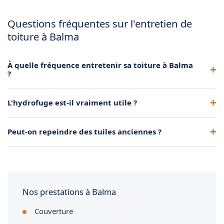
Questions fréquentes sur l'entretien de
toiture à Balma
À quelle fréquence entretenir sa toiture à Balma
?
Un démoussage tous les 5 à 10 ans est généralement
L'hydrofuge est-il vraiment utile ?
recommandé, selon l'exposition et l'environnement.
Oui, il imperméabilise la tuile, ralentit fortement la repousse
Peut-on repeindre des tuiles anciennes ?
des mousses et améliore la résistance au gel.
Oui, après nettoyage complet, une peinture pigmentée
uniformise et rajeunit l'aspect de la toiture.
Nos prestations à Balma
Couverture