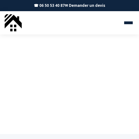
☎ 06 50 53 40 87
✉ Demander un devis
Démoussage toiture Balma
31130 - S.A Toiture Toulouse
Démoussage professionnel et traitement hydrofuge à
Balma