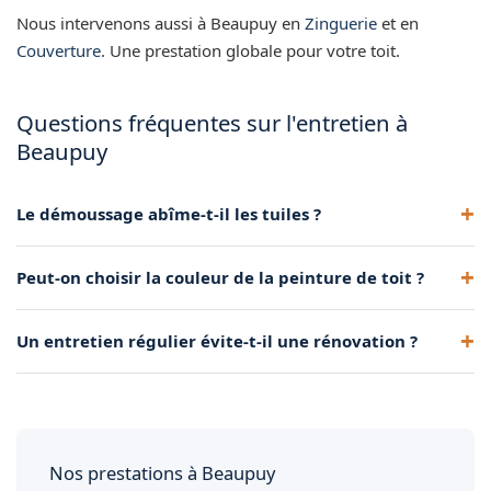
Nous intervenons aussi à Beaupuy en
Zinguerie
et en
Couverture
. Une prestation globale pour votre toit.
Questions fréquentes sur l'entretien à
Beaupuy
Le démoussage abîme-t-il les tuiles ?
Non, réalisé avec des méthodes douces (brossage, basse
Peut-on choisir la couleur de la peinture de toit ?
pression), il respecte totalement la tuile.
Oui, plusieurs teintes sont disponibles. Nous conseillons une
Un entretien régulier évite-t-il une rénovation ?
couleur cohérente avec l'environnement local.
Souvent, oui. Un toit bien entretenu peut durer 15-20 ans de
plus avant de nécessiter une réfection.
Nos prestations à Beaupuy