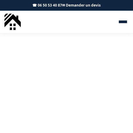
☎ 06 50 53 40 87
✉ Demander un devis
Démoussage toiture
Beaupuy 31850 - S.A Toiture
Toulouse
Entretien de toiture à Beaupuy : démoussage et
protection durable