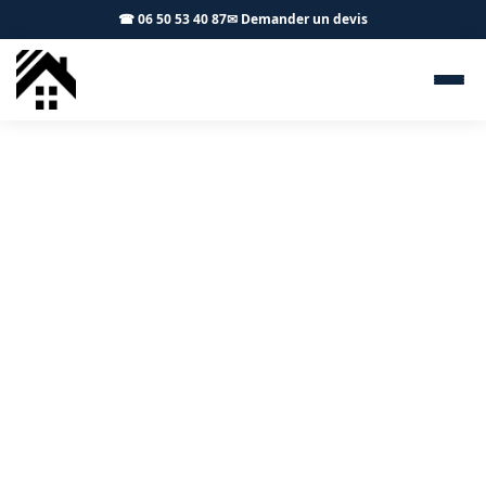
☎ 06 50 53 40 87
✉ Demander un devis
Démoussage toiture
Bonrepos-sur-Aussonnelle
31470 - S.A Toiture Toulouse
Entretien de toiture à Bonrepos-sur-Aussonnelle :
démoussage et protection durable