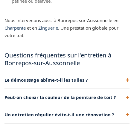
patinée ou délavée.
Nous intervenons aussi à Bonrepos-sur-Aussonnelle en
Charpente
et en
Zinguerie
. Une prestation globale pour
votre toit.
Questions fréquentes sur l'entretien à
Bonrepos-sur-Aussonnelle
Le démoussage abîme-t-il les tuiles ?
Non, réalisé avec des méthodes douces (brossage, basse
Peut-on choisir la couleur de la peinture de toit ?
pression), il respecte totalement la tuile.
Oui, plusieurs teintes sont disponibles. Nous conseillons une
Un entretien régulier évite-t-il une rénovation ?
couleur cohérente avec l'environnement local.
Souvent, oui. Un toit bien entretenu peut durer 15-20 ans de