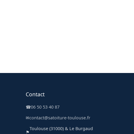
Contact
☎
06 50 53 40 87
✉
contact@satoiture-toulouse.fr
Toulouse (31000) & Le Burgaud
⚑