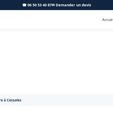
☎ 06 50 53 40 87
✉ Demander un devis
Accuei
iture Cessales 31290 - S.A To
moussage, nettoyage et hydrofuge de toiture à Cessa
re à Cessales