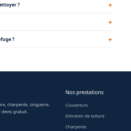
ettoyer ?
ipement professionnel et une assurance. Mieux
est sec et les températures modérées, offrent les
fuge ?
 et la qualité du produit appliqué.
Nos prestations
re, charpente, zinguerie,
Couverture
 devis gratuit.
Entretien de toiture
Charpente