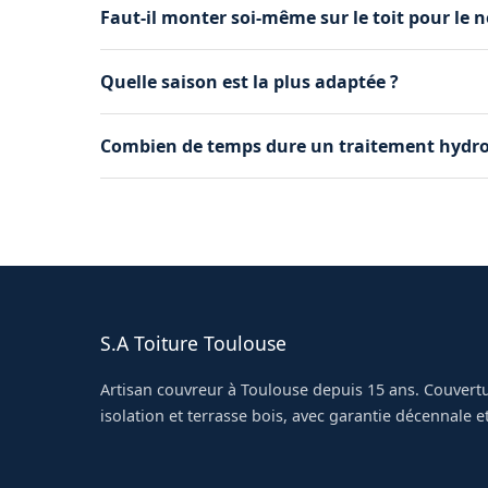
Faut-il monter soi-même sur le toit pour le n
Non, les travaux en hauteur demandent un équ
Quelle saison est la plus adaptée ?
vaut faire appel à un artisan.
Printemps et début d'automne, quand le temps 
Combien de temps dure un traitement hydro
meilleures conditions.
En général 8 à 10 ans, selon l'exposition du toit
S.A Toiture Toulouse
Artisan couvreur à Toulouse depuis 15 ans. Couvertu
isolation et terrasse bois, avec garantie décennale et