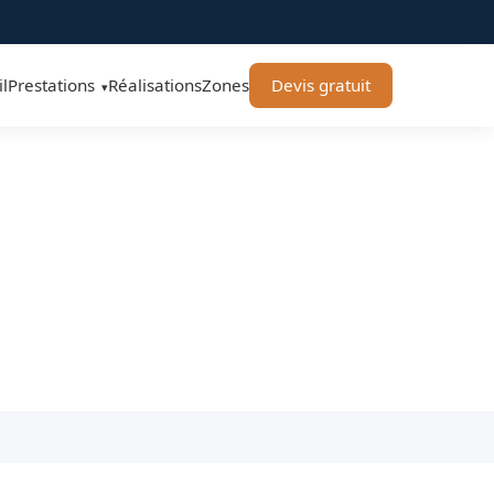
l
Prestations
Réalisations
Zones
Devis gratuit
▾
iture Toulouse
les