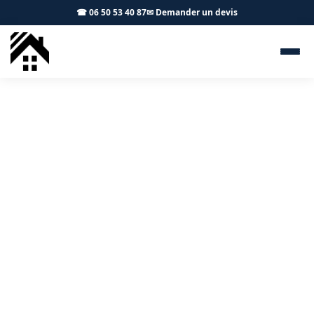
☎ 06 50 53 40 87
✉ Demander un devis
Démoussage toiture
Fonbeauzard 31140 - S.A
Toiture Toulouse
Démoussage professionnel et traitement hydrofuge à
Fonbeauzard