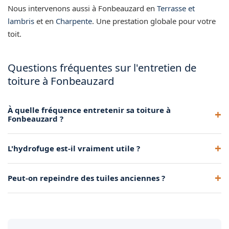
Nous intervenons aussi à Fonbeauzard en
Terrasse et
lambris
et en
Charpente
. Une prestation globale pour votre
toit.
Questions fréquentes sur l'entretien de
toiture à Fonbeauzard
À quelle fréquence entretenir sa toiture à
Fonbeauzard ?
Un démoussage tous les 5 à 10 ans est généralement
L'hydrofuge est-il vraiment utile ?
recommandé, selon l'exposition et l'environnement.
Oui, il imperméabilise la tuile, ralentit fortement la repousse
Peut-on repeindre des tuiles anciennes ?
des mousses et améliore la résistance au gel.
Oui, après nettoyage complet, une peinture pigmentée
uniformise et rajeunit l'aspect de la toiture.