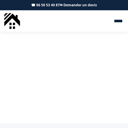
☎ 06 50 53 40 87
✉ Demander un devis
Démoussage toiture Lavaur
81500 - S.A Toiture Toulouse
Démoussage, nettoyage et hydrofuge de toiture à
Lavaur