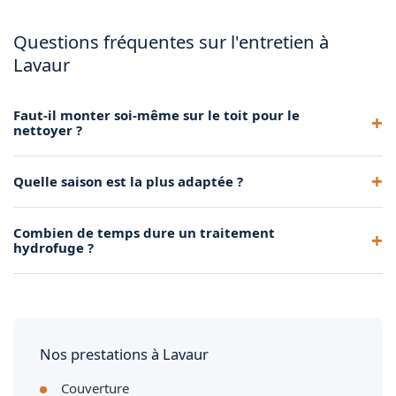
Questions fréquentes sur l'entretien à
Lavaur
Faut-il monter soi-même sur le toit pour le
nettoyer ?
Non, les travaux en hauteur demandent un équipement
Quelle saison est la plus adaptée ?
professionnel et une assurance. Mieux vaut faire appel à un
artisan.
Printemps et début d'automne, quand le temps est sec et les
Combien de temps dure un traitement
températures modérées, offrent les meilleures conditions.
hydrofuge ?
En général 8 à 10 ans, selon l'exposition du toit et la qualité
du produit appliqué.
Nos prestations à Lavaur
Couverture