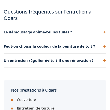
Questions fréquentes sur l'entretien à
Odars
Le démoussage abîme-t-il les tuiles ?
Non, réalisé avec des méthodes douces (brossage, basse
Peut-on choisir la couleur de la peinture de toit ?
pression), il respecte totalement la tuile.
Oui, plusieurs teintes sont disponibles. Nous conseillons une
Un entretien régulier évite-t-il une rénovation ?
couleur cohérente avec l'environnement local.
Souvent, oui. Un toit bien entretenu peut durer 15-20 ans de
plus avant de nécessiter une réfection.
Nos prestations à Odars
Couverture
Entretien de toiture