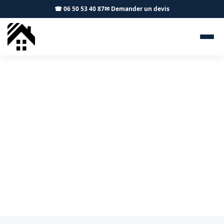
☎ 06 50 53 40 87
✉ Demander un devis
Démoussage toiture Odars
31450 - S.A Toiture Toulouse
Entretien de toiture à Odars : démoussage et
protection durable