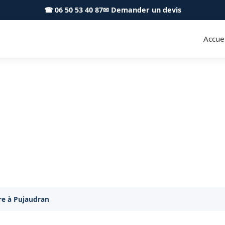
☎ 06 50 53 40 87
✉ Demander un devis
Accuei
ture Pujaudran 32600 - S.A T
en de toiture à Pujaudran : démoussage et protection
ure à Pujaudran