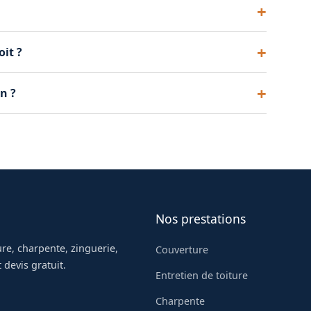
, basse pression), il respecte totalement la tuile.
oit ?
conseillons une couleur cohérente avec
n ?
r 15-20 ans de plus avant de nécessiter une
Nos prestations
re, charpente, zinguerie,
Couverture
 devis gratuit.
Entretien de toiture
Charpente