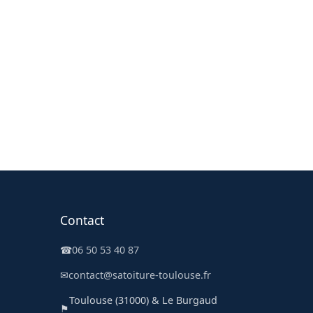
Contact
☎
06 50 53 40 87
✉
contact@satoiture-toulouse.fr
Toulouse (31000) & Le Burgaud
⚑