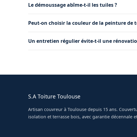
Le démoussage abîme-t-il les tuiles ?
Non, réalisé avec des méthodes douces (brossage
Peut-on choisir la couleur de la peinture de t
Oui, plusieurs teintes sont disponibles. Nous 
Un entretien régulier évite-t-il une rénovatio
l'environnement local.
Souvent, oui. Un toit bien entretenu peut dure
réfection.
S.A Toiture Toulouse
Artisan couvreur à Toulouse depuis 15 ans. Couvertu
isolation et terrasse bois, avec garantie décennale et