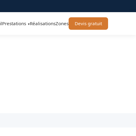
l
Prestations
Réalisations
Zones
Devis gratuit
▾
oiture Toulouse
 durable