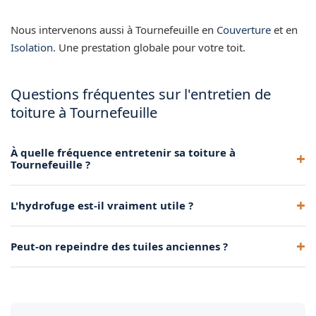
Nous intervenons aussi à Tournefeuille en
Couverture
et en
Isolation
. Une prestation globale pour votre toit.
Questions fréquentes sur l'entretien de
toiture à Tournefeuille
À quelle fréquence entretenir sa toiture à
Tournefeuille ?
Un démoussage tous les 5 à 10 ans est généralement
L'hydrofuge est-il vraiment utile ?
recommandé, selon l'exposition et l'environnement.
Oui, il imperméabilise la tuile, ralentit fortement la repousse
Peut-on repeindre des tuiles anciennes ?
des mousses et améliore la résistance au gel.
Oui, après nettoyage complet, une peinture pigmentée
uniformise et rajeunit l'aspect de la toiture.