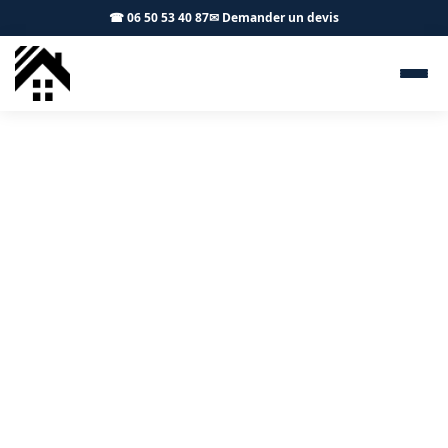
☎ 06 50 53 40 87
✉ Demander un devis
Démoussage toiture
Tournefeuille 31170 - S.A
Toiture Toulouse
Démoussage professionnel et traitement hydrofuge à
Tournefeuille