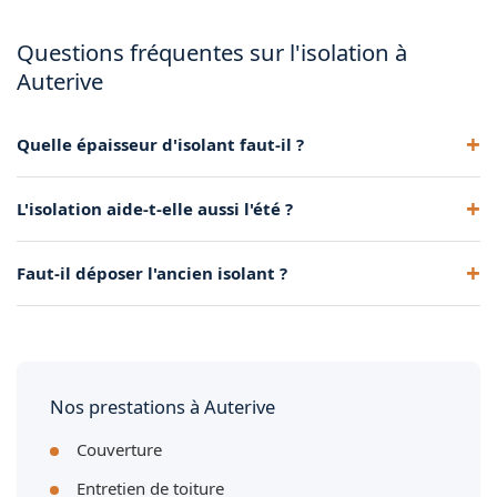
Questions fréquentes sur l'isolation à
Auterive
Quelle épaisseur d'isolant faut-il ?
Environ 30-35 cm pour les combles perdus, 20-25 cm pour
L'isolation aide-t-elle aussi l'été ?
les rampants, afin d'atteindre les performances
recommandées.
Oui, elle freine l'entrée de chaleur par le toit,
Faut-il déposer l'ancien isolant ?
particulièrement utile dans la région toulousaine.
Cela dépend de son état. Si dégradé ou insuffisant, une
dépose complète est recommandée.
Nos prestations à Auterive
Couverture
Entretien de toiture