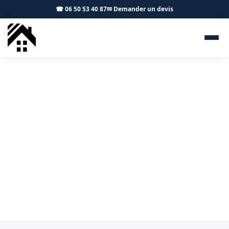
☎ 06 50 53 40 87
✉ Demander un devis
Isolation combles Auterive
31190 - S.A Toiture Toulouse
Isolation de toiture à Auterive : économies d'énergie
garanties