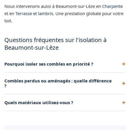
Nous intervenons aussi à Beaumont-sur-Lèze en
Charpente
et en
Terrasse et lambris
. Une prestation globale pour votre
toit.
Questions fréquentes sur l'isolation à
Beaumont-sur-Lèze
Pourquoi isoler ses combles en priorité ?
Parce que la chaleur monte et s'échappe par le toit. Isoler les
Combles perdus ou aménagés : quelle différence
combles est le geste le plus rentable thermiquement.
?
Les perdus ne sont pas habitables (on isole le plancher). Les
Quels matériaux utilisez-vous ?
aménagés le sont (on isole les rampants).
Laine de verre, laine de roche, ouate de cellulose selon le
chantier et la performance visée.