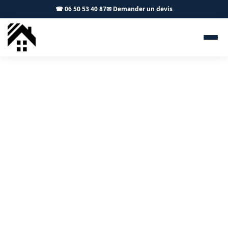
☎ 06 50 53 40 87
✉ Demander un devis
Isolation combles Beaumont-
sur-Lèze 31870 - S.A Toiture
Toulouse
Isolation des combles et des rampants à Beaumont-
sur-Lèze