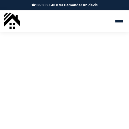
☎ 06 50 53 40 87
✉ Demander un devis
Isolation combles Blagnac
31700 - S.A Toiture Toulouse
Isolation des combles perdus et aménagés, isolation
des rampants à Blagnac et dans l'agglomération
toulousaine.