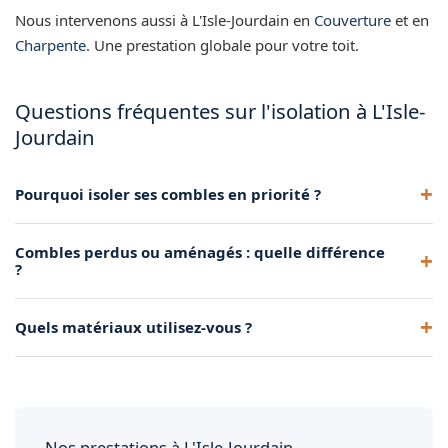
Nous intervenons aussi à L'Isle-Jourdain en
Couverture
et en
Charpente
. Une prestation globale pour votre toit.
Questions fréquentes sur l'isolation à L'Isle-
Jourdain
Pourquoi isoler ses combles en priorité ?
Parce que la chaleur monte et s'échappe par le toit. Isoler les
Combles perdus ou aménagés : quelle différence
combles est le geste le plus rentable thermiquement.
?
Les perdus ne sont pas habitables (on isole le plancher). Les
Quels matériaux utilisez-vous ?
aménagés le sont (on isole les rampants).
Laine de verre, laine de roche, ouate de cellulose selon le
chantier et la performance visée.
Nos prestations à L'Isle-Jourdain