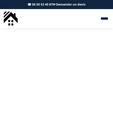
☎ 06 50 53 40 87
✉ Demander un devis
Isolation combles L'Isle-
Jourdain 32600 - S.A Toiture
Toulouse
Isolation des combles et des rampants à L'Isle-
Jourdain