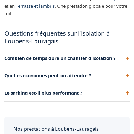
et en
Terrasse et lambris
. Une prestation globale pour votre
toit.
Questions fréquentes sur l'isolation à
Loubens-Lauragais
Combien de temps dure un chantier d'isolation ?
Une demi-journée à une journée pour du soufflage de
Quelles économies peut-on attendre ?
combles perdus. Plus long pour des rampants ou du
sarking.
Jusqu'à 25-30 0e réduction des pertes thermiques, soit un
Le sarking est-il plus performant ?
impact direct sur la facture de chauffage.
Oui, il supprime les ponts thermiques. Idéal lors d'une
réfection complète de toiture.
Nos prestations à Loubens-Lauragais