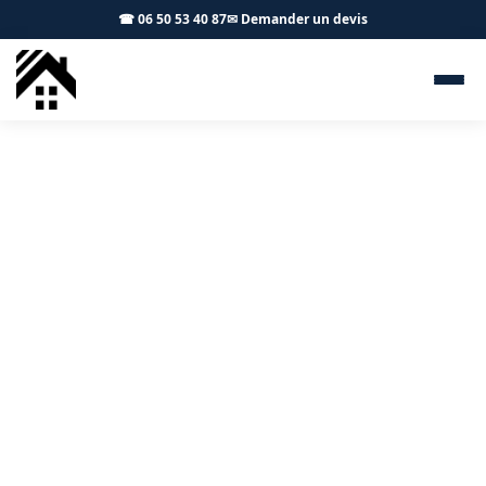
☎ 06 50 53 40 87
✉ Demander un devis
Isolation combles Loubens-
Lauragais 31460 - S.A Toiture
Toulouse
Isolation thermique performante à Loubens-Lauragais
et alentours