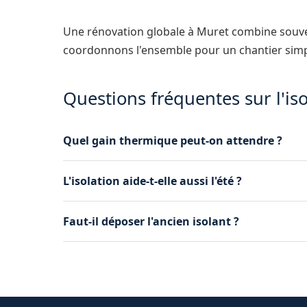
Une rénovation globale à Muret combine sou
coordonnons l'ensemble pour un chantier simp
Questions fréquentes sur l'is
Quel gain thermique peut-on attendre ?
Une isolation de combles bien réalisée peut réd
L'isolation aide-t-elle aussi l'été ?
sensiblement la facture de chauffage.
Oui, elle freine l'entrée de chaleur par le toit.
Faut-il déposer l'ancien isolant ?
sont chauds.
Cela dépend de son état. Si les matériaux sont
recommandée.