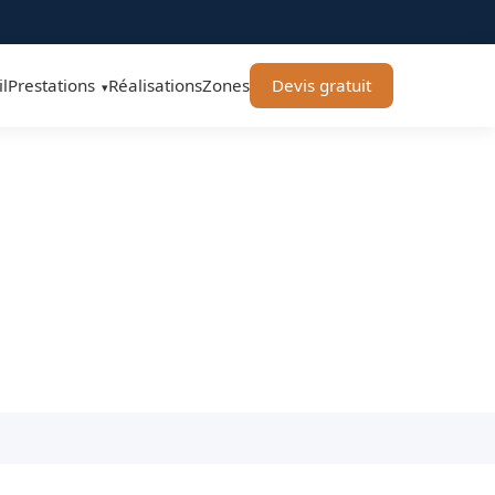
l
Prestations
Réalisations
Zones
Devis gratuit
▾
ure Toulouse
lousain.