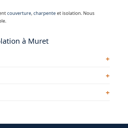
vent
couverture
,
charpente
et isolation. Nous
le.
olation à Muret
uire les déperditions de 25 à 30 % et faire baisser
 Indispensable dans la région toulousaine où les étés
 dégradés ou insuffisants, une dépose complète est