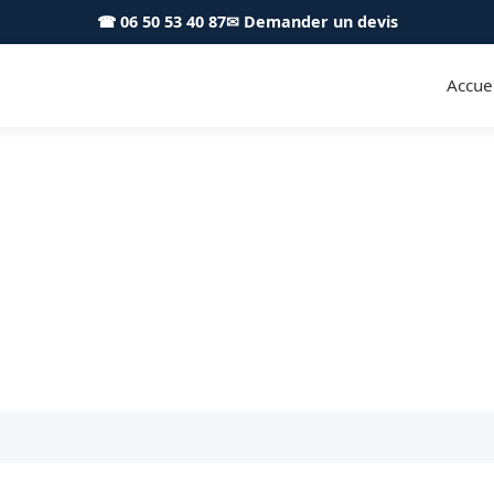
☎ 06 50 53 40 87
✉ Demander un devis
Accuei
ombles Muret 31600 - S.A Toit
on des combles et des rampants à Muret et au sud tou