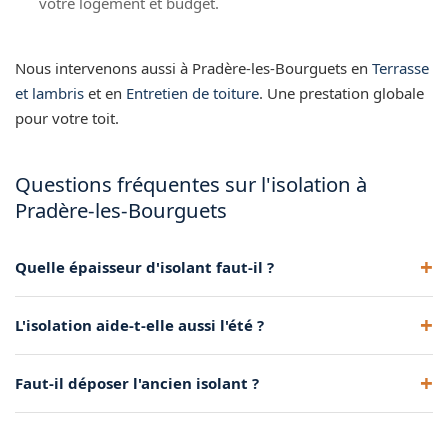
votre logement et budget.
Nous intervenons aussi à Pradère-les-Bourguets en
Terrasse
et lambris
et en
Entretien de toiture
. Une prestation globale
pour votre toit.
Questions fréquentes sur l'isolation à
Pradère-les-Bourguets
Quelle épaisseur d'isolant faut-il ?
Environ 30-35 cm pour les combles perdus, 20-25 cm pour
L'isolation aide-t-elle aussi l'été ?
les rampants, afin d'atteindre les performances
recommandées.
Oui, elle freine l'entrée de chaleur par le toit,
Faut-il déposer l'ancien isolant ?
particulièrement utile dans la région toulousaine.
Cela dépend de son état. Si dégradé ou insuffisant, une