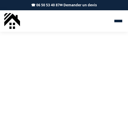
☎ 06 50 53 40 87
✉ Demander un devis
Isolation combles Pradère-
les-Bourguets 31530 - S.A
Toiture Toulouse
Isolation de toiture à Pradère-les-Bourguets :
économies d'énergie garanties