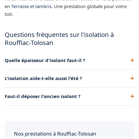
en
Terrasse et lambris
. Une prestation globale pour votre
toit.
Questions fréquentes sur l'isolation à
Rouffiac-Tolosan
Quelle épaisseur d'isolant faut-il ?
Environ 30-35 cm pour les combles perdus, 20-25 cm pour
L'isolation aide-t-elle aussi l'été ?
les rampants, afin d'atteindre les performances
recommandées.
Oui, elle freine l'entrée de chaleur par le toit,
Faut-il déposer l'ancien isolant ?
particulièrement utile dans la région toulousaine.
Cela dépend de son état. Si dégradé ou insuffisant, une
dépose complète est recommandée.
Nos prestations à Rouffiac-Tolosan