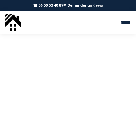
☎ 06 50 53 40 87
✉ Demander un devis
Isolation combles Rouffiac-
Tolosan 31180 - S.A Toiture
Toulouse
Isolation de toiture à Rouffiac-Tolosan : économies
d'énergie garanties