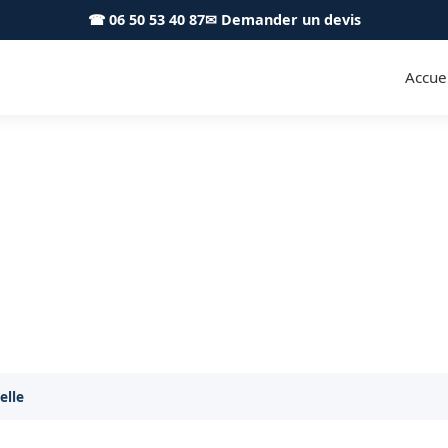
☎ 06 50 53 40 87
✉ Demander un devis
Accuei
bles Ségoufielle 32600 - S.A To
olation thermique performante à Ségoufielle et alento
elle