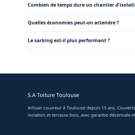
Combien de temps dure un chantier d'isolati
Une demi-journée à une journée pour du souff
Quelles économies peut-on attendre ?
rampants ou du sarking.
Jusqu'à 25-30 0e réduction des pertes thermique
Le sarking est-il plus performant ?
chauffage.
Oui, il supprime les ponts thermiques. Idéal lo
S.A Toiture Toulouse
Artisan couvreur à Toulouse depuis 15 ans. Couvertu
isolation et terrasse bois, avec garantie décennale et