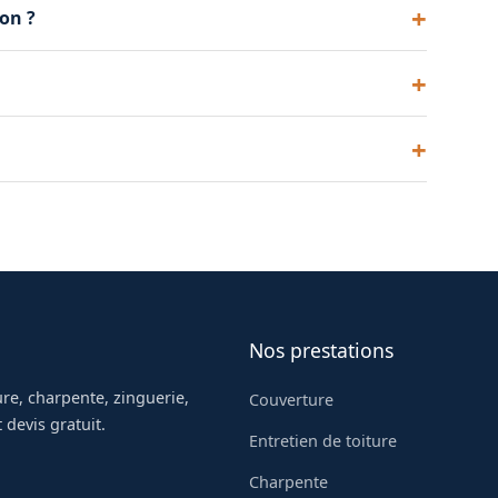
on ?
lage de combles perdus. Plus long pour des
s, soit un impact direct sur la facture de
rs d'une réfection complète de toiture.
Nos prestations
re, charpente, zinguerie,
Couverture
 devis gratuit.
Entretien de toiture
Charpente