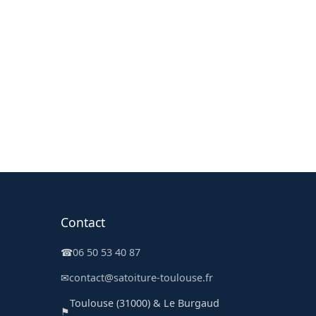
Contact
☎
06 50 53 40 87
✉
contact@satoiture-toulouse.fr
Toulouse (31000) & Le Burgaud
⚑