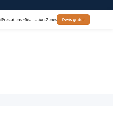
l
Prestations
Réalisations
Zones
Devis gratuit
▾
iture Toulouse
urs