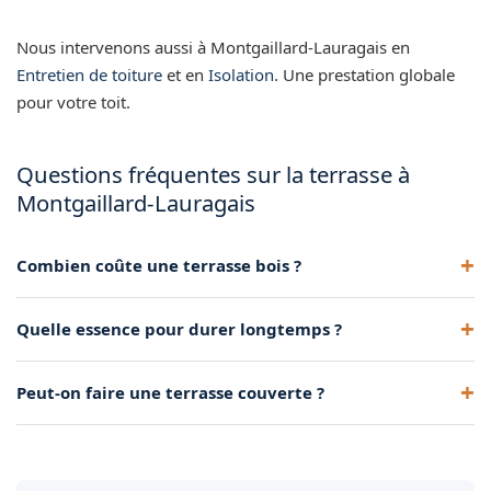
Nous intervenons aussi à Montgaillard-Lauragais en
Entretien de toiture
et en
Isolation
. Une prestation globale
pour votre toit.
Questions fréquentes sur la terrasse à
Montgaillard-Lauragais
Combien coûte une terrasse bois ?
Le tarif dépend de la surface, de l'essence et de la complexité
Quelle essence pour durer longtemps ?
de la structure. Un devis gratuit précise le coût.
Les bois exotiques (ipé, cumaru) durent plus longtemps que
Peut-on faire une terrasse couverte ?
le pin traité, mais coûtent plus cher.
Oui, nous réalisons pergolas, avancées de toit et carports
bois avec la couverture associée.