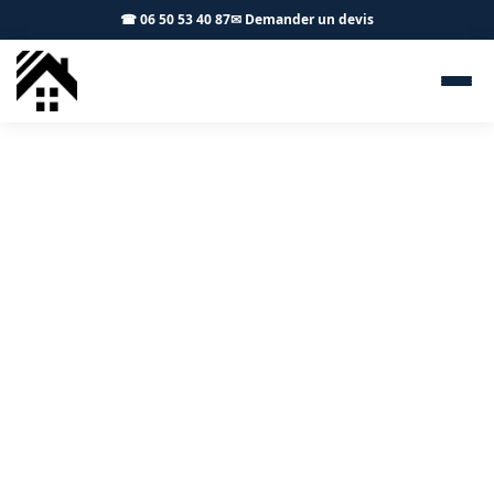
☎ 06 50 53 40 87
✉ Demander un devis
Terrasse bois Montgaillard-
Lauragais 31290 - S.A Toiture
Toulouse
Terrasses et aménagements bois à Montgaillard-
Lauragais