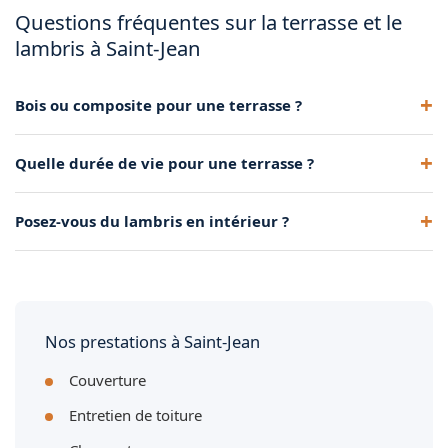
Questions fréquentes sur la terrasse et le
lambris à Saint-Jean
Bois ou composite pour une terrasse ?
Le bois est chaleureux et naturel mais demande un entretien
Quelle durée de vie pour une terrasse ?
régulier. Le composite est plus durable et quasi sans
entretien.
Bois traité : 15-25 ans avec entretien. Composite : 25 ans et
Posez-vous du lambris en intérieur ?
plus avec très peu d'entretien.
Oui, plafond, mur ou sous-face de toit. Bois ou PVC selon
l'usage et l'exposition.
Nos prestations à Saint-Jean
Couverture
Entretien de toiture