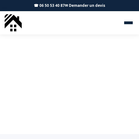
☎ 06 50 53 40 87
✉ Demander un devis
Terrasse bois Saint-Jean
31240 - S.A Toiture Toulouse
Terrasse bois à Saint-Jean : conception et réalisation
sur mesure