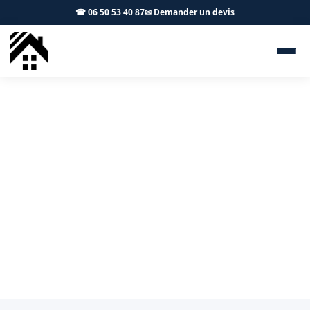
☎ 06 50 53 40 87
✉ Demander un devis
Terrasse bois Seysses 31600 -
S.A Toiture Toulouse
Création de terrasses bois ou composite et pose de
lambris à Seysses