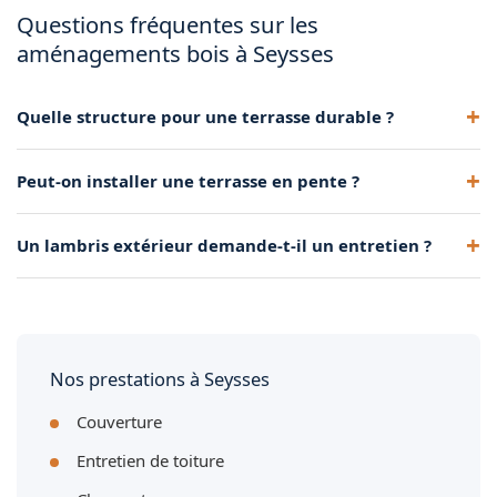
Questions fréquentes sur les
aménagements bois à Seysses
Quelle structure pour une terrasse durable ?
Lambourdes traitées, plots réglables et visserie inox : les
Peut-on installer une terrasse en pente ?
fondamentaux pour une terrasse qui dure.
Oui, par terrasse surélevée sur plots ou pilotis. Solution
Un lambris extérieur demande-t-il un entretien ?
classique en terrain accidenté.
Le lambris PVC ne demande qu'un nettoyage occasionnel. Le
bois extérieur nécessite un saturateur tous les 1 à 2 ans.
Nos prestations à Seysses
Couverture
Entretien de toiture