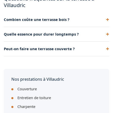
Villaudric
Combien coûte une terrasse bois ?
Le tarif dépend de la surface, de l'essence et de la complexité
Quelle essence pour durer longtemps ?
de la structure. Un devis gratuit précise le coût.
Les bois exotiques (ipé, cumaru) durent plus longtemps que
Peut-on faire une terrasse couverte ?
le pin traité, mais coûtent plus cher.
Oui, nous réalisons pergolas, avancées de toit et carports
bois avec la couverture associée.
Nos prestations à Villaudric
Couverture
Entretien de toiture
Charpente