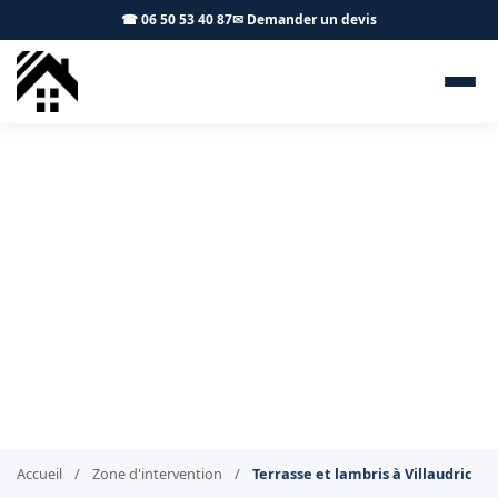
☎ 06 50 53 40 87
✉ Demander un devis
Terrasse bois Villaudric 31620
- S.A Toiture Toulouse
Terrasses et aménagements bois à Villaudric
Accueil
/
Zone d'intervention
/
Terrasse et lambris à Villaudric