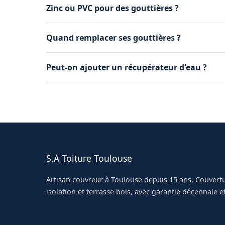
Zinc ou PVC pour des gouttières ?
Le zinc est plus durable et esthétique, le PVC
Quand remplacer ses gouttières ?
style de la maison.
Rouille percée, fuites aux jointures, déborde
Peut-on ajouter un récupérateur d'eau ?
s'impose.
Oui, nous raccordons un récupérateur aérien o
S.A Toiture Toulouse
Artisan couvreur à Toulouse depuis 15 ans. Couvertu
isolation et terrasse bois, avec garantie décennale et