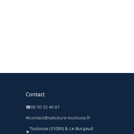
Contact
☎
06 50 53 40 87
✉
contact@satoiture-toulouse.fr
Toulouse (31000) & Le Burgaud
⚑