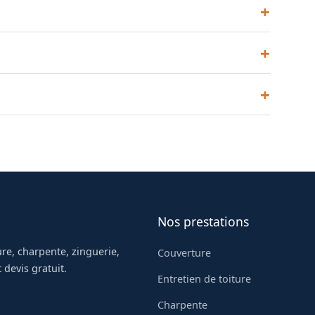
 plus économique. Le choix dépend du budget et du
ments : autant de signes qu'un remplacement
u enterré sur une descente existante.
Nos prestations
re, charpente, zinguerie,
Couverture
 devis gratuit.
Entretien de toiture
Charpente