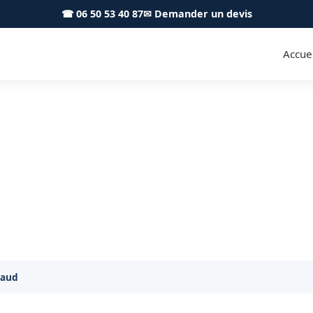
☎ 06 50 53 40 87
✉ Demander un devis
Accuei
Belberaud 31450 - S.A Toitur
Gouttières, descentes et solins à Belberaud
raud