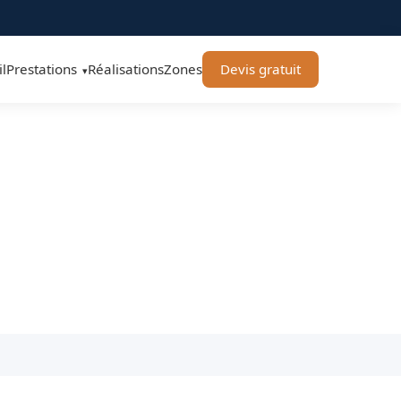
l
Prestations
Réalisations
Zones
Devis gratuit
▾
e Toulouse