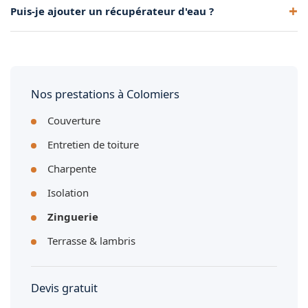
Puis-je ajouter un récupérateur d'eau ?
débordements en cas de pluie ordinaire.
Oui, sur une descente existante ou lors d'une installation
neuve. Une solution écologique et économique.
Nos prestations à Colomiers
Couverture
Entretien de toiture
Charpente
Isolation
Zinguerie
Terrasse & lambris
Devis gratuit