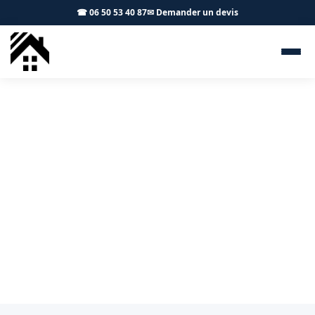
☎ 06 50 53 40 87
✉ Demander un devis
Zingueur Colomiers 31770 -
S.A Toiture Toulouse
Pose et réparation de gouttières en zinc ou PVC à
Colomiers et aux alentours.