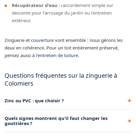
Récupérateur d'eau :
raccordement simple sur
descente pour l'arrosage du jardin ou l'entretien
extérieur.
Zinguerie et
couverture
vont ensemble : nous gérons les
deux en cohérence. Pour un toit entièrement préservé,
pensez aussi à l'
entretien de toiture
.
Questions fréquentes sur la zinguerie à
Colomiers
Zinc ou PVC : que choisir ?
Le zinc dure plus longtemps et offre un rendu plus
Quels signes montrent qu'il faut changer les
valorisant. Le PVC est économique et rapide à poser.
gouttières ?
Rouille percée, déformations, fuites aux jointures,