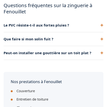
Questions fréquentes sur la zinguerie à
Fenouillet
Le PVC résiste-t-il aux fortes pluies ?
Oui, bien posé et correctement dimensionné, il évacue
Que faire si mon solin fuit ?
parfaitement les eaux de pluie.
Il faut le refaire rapidement. Les solins défaillants sont la
Peut-on installer une gouttière sur un toit plat ?
première cause d'infiltrations sur une toiture.
Oui, via un caniveau d'évacuation adapté. Nous étudions la
solution au cas par cas.
Nos prestations à Fenouillet
Couverture
Entretien de toiture