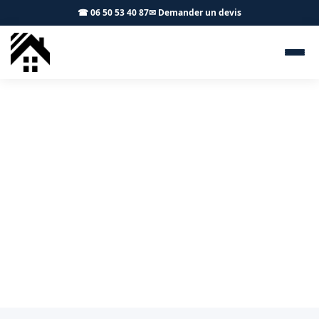
☎ 06 50 53 40 87
✉ Demander un devis
Zingueur Fenouillet 31150 -
S.A Toiture Toulouse
Zinguerie et gouttières à Fenouillet : artisan local, devis
gratuit