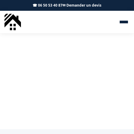
☎ 06 50 53 40 87
✉ Demander un devis
Zingueur Fronton 31620 - S.A
Toiture Toulouse
Zinguerie et gouttières à Fronton : artisan local, devis
gratuit