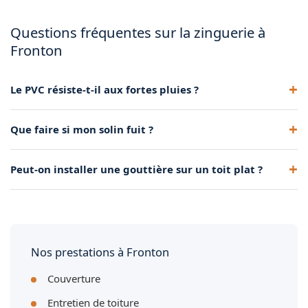
Questions fréquentes sur la zinguerie à
Fronton
Le PVC résiste-t-il aux fortes pluies ?
Oui, bien posé et correctement dimensionné, il évacue
Que faire si mon solin fuit ?
parfaitement les eaux de pluie.
Il faut le refaire rapidement. Les solins défaillants sont la
Peut-on installer une gouttière sur un toit plat ?
première cause d'infiltrations sur une toiture.
Oui, via un caniveau d'évacuation adapté. Nous étudions la
solution au cas par cas.
Nos prestations à Fronton
Couverture
Entretien de toiture