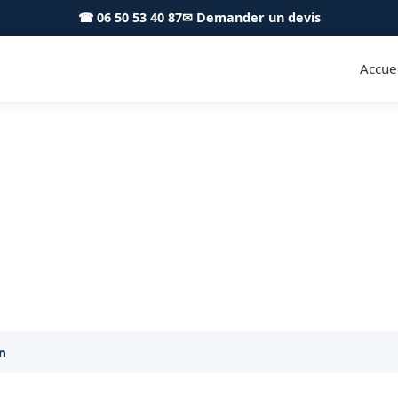
☎ 06 50 53 40 87
✉ Demander un devis
Accuei
r L'Union 31240 - S.A Toiture 
guerie et gouttières à L'Union : artisan local, devis gra
on