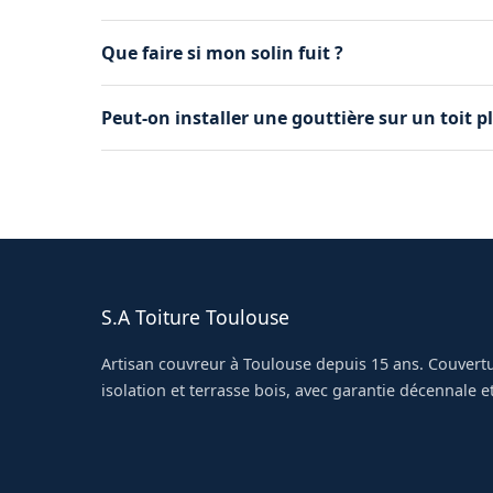
Oui, bien posé et correctement dimensionné, il
Que faire si mon solin fuit ?
Il faut le refaire rapidement. Les solins défaill
Peut-on installer une gouttière sur un toit pl
toiture.
Oui, via un caniveau d'évacuation adapté. Nous 
S.A Toiture Toulouse
Artisan couvreur à Toulouse depuis 15 ans. Couvertu
isolation et terrasse bois, avec garantie décennale et