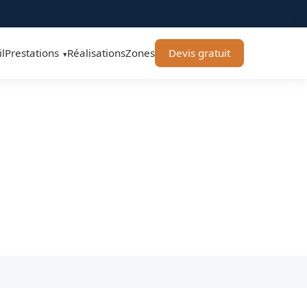
l
Prestations
Réalisations
Zones
Devis gratuit
▾
Toulouse
tuit