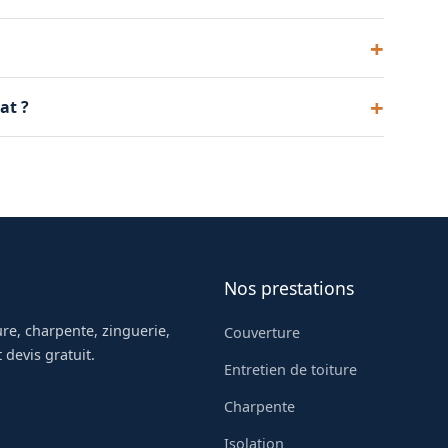
 évacue parfaitement les eaux de pluie.
ants sont la première cause d'infiltrations sur une
at ?
étudions la solution au cas par cas.
Nos prestations
re, charpente, zinguerie,
Couverture
 devis gratuit.
Entretien de toiture
Charpente
Isolation