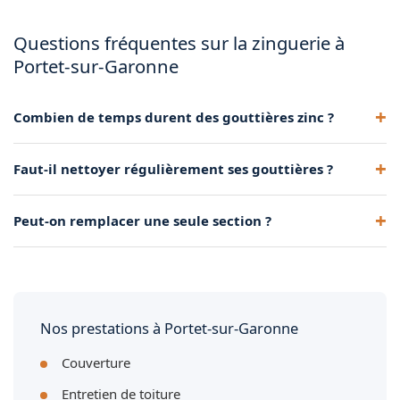
Questions fréquentes sur la zinguerie à
Portet-sur-Garonne
Combien de temps durent des gouttières zinc ?
40 à 50 ans avec un entretien minimal. Le zinc reste le
Faut-il nettoyer régulièrement ses gouttières ?
matériau le plus durable.
Oui, un curage annuel après la chute des feuilles évite
Peut-on remplacer une seule section ?
débordements et stagnation.
Oui, si le reste est en bon état. Nous intervenons souvent en
réparation ponctuelle.
Nos prestations à Portet-sur-Garonne
Couverture
Entretien de toiture