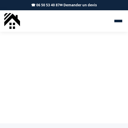
☎ 06 50 53 40 87
✉ Demander un devis
Zingueur Portet-sur-Garonne
31120 - S.A Toiture Toulouse
Pose et réparation de gouttières à Portet-sur-Garonne
: zinc ou PVC