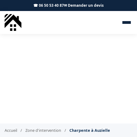
☎ 06 50 53 40 87
✉ Demander un devis
Charpentier Auzielle 31650 -
S.A Toiture Toulouse
Pose, rénovation et traitement de charpente à Auzielle
Accueil
/
Zone d'intervention
/
Charpente à Auzielle