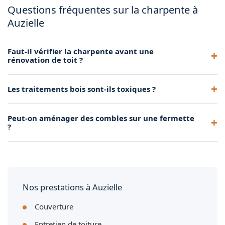
Questions fréquentes sur la charpente à
Auzielle
Faut-il vérifier la charpente avant une
rénovation de toit ?
Oui, systématiquement. Un renforcement peut être
Les traitements bois sont-ils toxiques ?
nécessaire avant de poser une nouvelle couverture.
Les produits professionnels actuels respectent des normes
Peut-on aménager des combles sur une fermette
strictes et sont sans danger après séchage.
?
C'est possible mais complexe : il faut souvent transformer la
fermette ou la remplacer partiellement.
Nos prestations à Auzielle
Couverture
Entretien de toiture