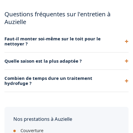
Questions fréquentes sur l'entretien à
Auzielle
Faut-il monter soi-même sur le toit pour le
nettoyer ?
Non, les travaux en hauteur demandent un équipement
Quelle saison est la plus adaptée ?
professionnel et une assurance. Mieux vaut faire appel à un
artisan.
Printemps et début d'automne, quand le temps est sec et les
Combien de temps dure un traitement
températures modérées, offrent les meilleures conditions.
hydrofuge ?
En général 8 à 10 ans, selon l'exposition du toit et la qualité
du produit appliqué.
Nos prestations à Auzielle
Couverture