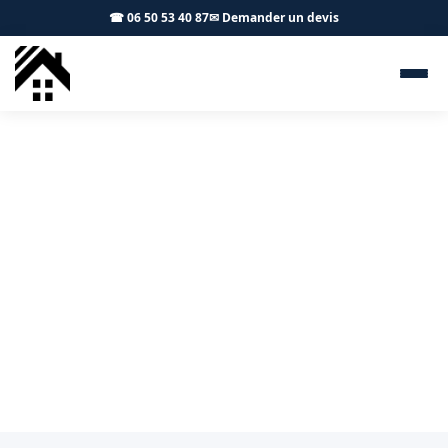
☎ 06 50 53 40 87
✉ Demander un devis
Démoussage toiture Auzielle
31650 - S.A Toiture Toulouse
Démoussage, nettoyage et hydrofuge de toiture à
Auzielle