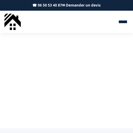
☎ 06 50 53 40 87
✉ Demander un devis
Charpentier Caraman 31460 -
S.A Toiture Toulouse
Artisan charpentier à Caraman pour pose neuve et
rénovation