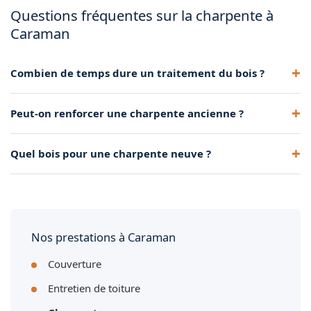
Questions fréquentes sur la charpente à
Caraman
Combien de temps dure un traitement du bois ?
Un produit professionnel protège 10 ans ou plus, selon
Peut-on renforcer une charpente ancienne ?
l'exposition et l'humidité de la charpente.
Oui, via consolidation ou remplacement partiel de pièces
Quel bois pour une charpente neuve ?
abîmées, sans tout remplacer.
Chêne pour une charpente traditionnelle, sapin pour une
fermette. Les deux sont éprouvés et durables.
Nos prestations à Caraman
Couverture
Entretien de toiture