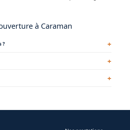
couverture à Caraman
s ?
e. Nous conseillons le modèle adapté à votre
d'eau en cas de pluie forte : autant de signaux
irer et ventiler les combles.