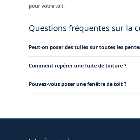
pour votre toit.
Questions fréquentes sur la 
Peut-on poser des tuiles sur toutes les pente
Chaque tuile a une pente minimale recommandé
Comment repérer une fuite de toiture ?
toit.
Traces d'humidité au plafond, auréoles, goutte 
Pouvez-vous poser une fenêtre de toit ?
qu'il faut vérifier.
Oui, nous installons Velux et verrières pour écla