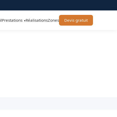
l
Prestations
Réalisations
Zones
Devis gratuit
▾
 Toulouse
ture