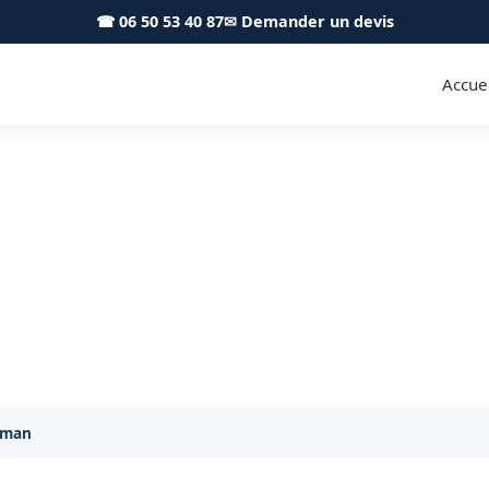
☎ 06 50 53 40 87
✉ Demander un devis
Accuei
 Caraman 31460 - S.A Toiture
isan couvreur à Caraman pour tous vos travaux de toi
aman