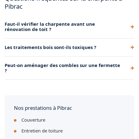
Pibrac
Faut-il vérifier la charpente avant une
rénovation de toit ?
Oui, systématiquement. Un renforcement peut être
Les traitements bois sont-ils toxiques ?
nécessaire avant de poser une nouvelle couverture.
Les produits professionnels actuels respectent des normes
Peut-on aménager des combles sur une fermette
strictes et sont sans danger après séchage.
?
C'est possible mais complexe : il faut souvent transformer la
fermette ou la remplacer partiellement.
Nos prestations à Pibrac
Couverture
Entretien de toiture