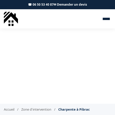
☎ 06 50 53 40 87
✉ Demander un devis
Charpentier Pibrac 31820 -
S.A Toiture Toulouse
Pose, rénovation et traitement de charpente à Pibrac
Accueil
/
Zone d'intervention
/
Charpente à Pibrac