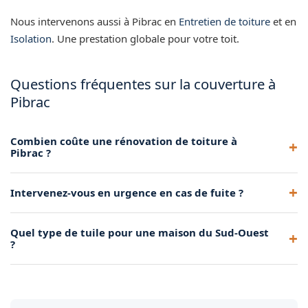
Nous intervenons aussi à Pibrac en
Entretien de toiture
et en
Isolation
. Une prestation globale pour votre toit.
Questions fréquentes sur la couverture à
Pibrac
Combien coûte une rénovation de toiture à
Pibrac ?
Le tarif dépend de la surface, du type de tuiles et de l'état de
Intervenez-vous en urgence en cas de fuite ?
la charpente. Un devis gratuit est remis après visite sur
place.
Oui, nous organisons les dépannages en priorité pour une
Quel type de tuile pour une maison du Sud-Ouest
mise hors d'eau rapide avant les travaux définitifs.
?
La tuile canal reste la référence locale. Nous posons aussi
tuiles plates, mécaniques ou ardoises selon le projet.