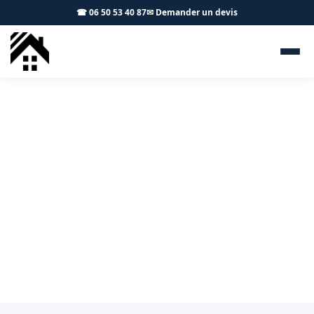
☎ 06 50 53 40 87
✉ Demander un devis
Couvreur Pibrac 31820 - S.A
Toiture Toulouse
Pose, rénovation et réparation de toiture à Pibrac et
aux alentours