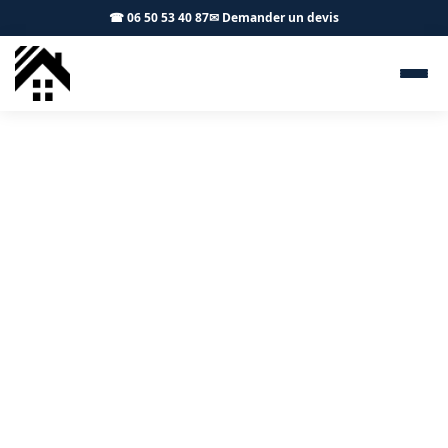
☎ 06 50 53 40 87
✉ Demander un devis
Démoussage toiture
Mirepoix-sur-Tarn 31340 - S.A
Toiture Toulouse
Démoussage professionnel et traitement hydrofuge à
Mirepoix-sur-Tarn