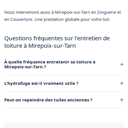
Nous intervenons aussi à Mirepoix-sur-Tarn en
Zinguerie
et
en
Couverture
. Une prestation globale pour votre toit.
Questions fréquentes sur l'entretien de
toiture à Mirepoix-sur-Tarn
À quelle fréquence entretenir sa toiture à
Mirepoix-sur-Tarn ?
Un démoussage tous les 5 à 10 ans est généralement
L'hydrofuge est-il vraiment utile ?
recommandé, selon l'exposition et l'environnement.
Oui, il imperméabilise la tuile, ralentit fortement la repousse
Peut-on repeindre des tuiles anciennes ?
des mousses et améliore la résistance au gel.
Oui, après nettoyage complet, une peinture pigmentée
uniformise et rajeunit l'aspect de la toiture.