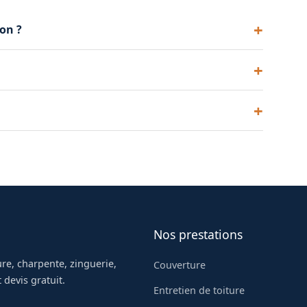
on ?
lage de combles perdus. Plus long pour des
s, soit un impact direct sur la facture de
rs d'une réfection complète de toiture.
Nos prestations
re, charpente, zinguerie,
Couverture
 devis gratuit.
Entretien de toiture