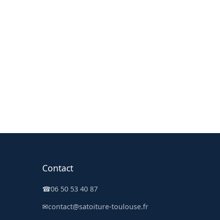
Contact
☎
06 50 53 40 87
✉
contact@satoiture-toulouse.fr