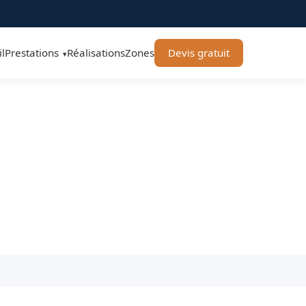
l
Prestations
Réalisations
Zones
Devis gratuit
▾
A Toiture Toulouse
ntours