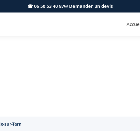
☎ 06 50 53 40 87
✉ Demander un devis
Accuei
 Mirepoix-sur-Tarn 31340 - S.
tion thermique performante à Mirepoix-sur-Tarn et ale
ix-sur-Tarn