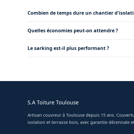
Combien de temps dure un chantier d'isolati
Une demi-journée à une journée pour du souff
Quelles économies peut-on attendre ?
rampants ou du sarking.
Jusqu'à 25-30 0e réduction des pertes thermique
Le sarking est-il plus performant ?
chauffage.
Oui, il supprime les ponts thermiques. Idéal lo
S.A Toiture Toulouse
Artisan couvreur à Toulouse depuis 15 ans. Couvertu
isolation et terrasse bois, avec garantie décennale et