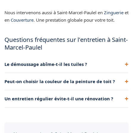
Nous intervenons aussi à Saint-Marcel-Paulel en
Zinguerie
et
en
Couverture
. Une prestation globale pour votre toit.
Questions fréquentes sur l'entretien à Saint-
Marcel-Paulel
Le démoussage abîme-t-il les tuiles ?
Non, réalisé avec des méthodes douces (brossage, basse
Peut-on choisir la couleur de la peinture de toit ?
pression), il respecte totalement la tuile.
Oui, plusieurs teintes sont disponibles. Nous conseillons une
Un entretien régulier évite-t-il une rénovation ?
couleur cohérente avec l'environnement local.
Souvent, oui. Un toit bien entretenu peut durer 15-20 ans de
plus avant de nécessiter une réfection.