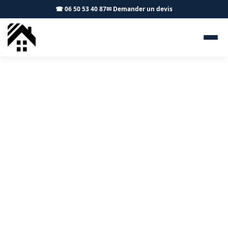
☎ 06 50 53 40 87
✉ Demander un devis
Démoussage toiture Saint-
Marcel-Paulel 31590 - S.A
Toiture Toulouse
Entretien de toiture à Saint-Marcel-Paulel :
démoussage et protection durable