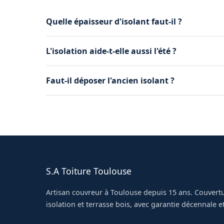
Quelle épaisseur d'isolant faut-il ?
Environ 30-35 cm pour les combles perdus, 20-2
L'isolation aide-t-elle aussi l'été ?
performances recommandées.
Oui, elle freine l'entrée de chaleur par le toit,
Faut-il déposer l'ancien isolant ?
Cela dépend de son état. Si dégradé ou insuf
S.A Toiture Toulouse
Artisan couvreur à Toulouse depuis 15 ans. Couvertu
isolation et terrasse bois, avec garantie décennale et