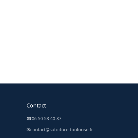
Contact
☎
06 50 53 40 87
✉
contact@satoiture-toulouse.fr