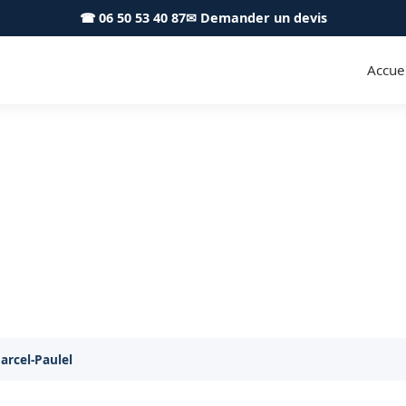
☎ 06 50 53 40 87
✉ Demander un devis
Accuei
 Saint-Marcel-Paulel 31590 - S.
 de toiture à Saint-Marcel-Paulel : économies d'énergie
Marcel-Paulel