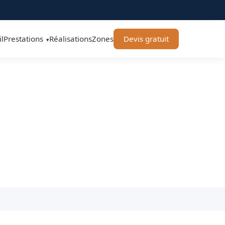
l
Prestations
Réalisations
Zones
Devis gratuit
▾
A Toiture Toulouse
 garanties