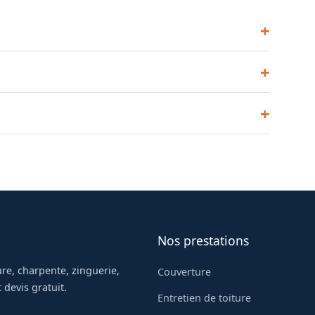
5 cm pour les rampants, afin d'atteindre les
 particulièrement utile dans la région toulousaine.
fisant, une dépose complète est recommandée.
Nos prestations
re, charpente, zinguerie,
Couverture
 devis gratuit.
Entretien de toiture