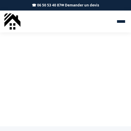
☎ 06 50 53 40 87
✉ Demander un devis
Démoussage toiture Verfeil
31590 - S.A Toiture Toulouse
Entretien de toiture à Verfeil : démoussage et
protection durable