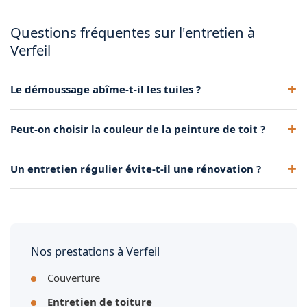
Questions fréquentes sur l'entretien à
Verfeil
Le démoussage abîme-t-il les tuiles ?
Non, réalisé avec des méthodes douces (brossage, basse
Peut-on choisir la couleur de la peinture de toit ?
pression), il respecte totalement la tuile.
Oui, plusieurs teintes sont disponibles. Nous conseillons une
Un entretien régulier évite-t-il une rénovation ?
couleur cohérente avec l'environnement local.
Souvent, oui. Un toit bien entretenu peut durer 15-20 ans de
plus avant de nécessiter une réfection.
Nos prestations à Verfeil
Couverture
Entretien de toiture