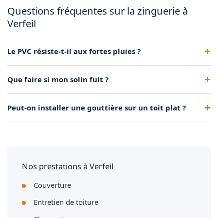
Questions fréquentes sur la zinguerie à
Verfeil
Le PVC résiste-t-il aux fortes pluies ?
Oui, bien posé et correctement dimensionné, il évacue
Que faire si mon solin fuit ?
parfaitement les eaux de pluie.
Il faut le refaire rapidement. Les solins défaillants sont la
Peut-on installer une gouttière sur un toit plat ?
première cause d'infiltrations sur une toiture.
Oui, via un caniveau d'évacuation adapté. Nous étudions la
solution au cas par cas.
Nos prestations à Verfeil
Couverture
Entretien de toiture