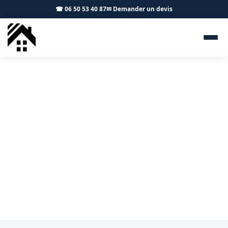
☎ 06 50 53 40 87
✉ Demander un devis
Zingueur Verfeil 31590 - S.A
Toiture Toulouse
Zinguerie et gouttières à Verfeil : artisan local, devis
gratuit