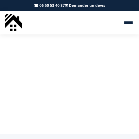
☎ 06 50 53 40 87
✉ Demander un devis
Isolation combles Miremont
31190 - S.A Toiture Toulouse
Isolation de toiture à Miremont : économies d'énergie
garanties