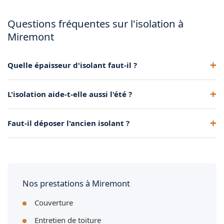
Questions fréquentes sur l'isolation à
Miremont
Quelle épaisseur d'isolant faut-il ?
Environ 30-35 cm pour les combles perdus, 20-25 cm pour
L'isolation aide-t-elle aussi l'été ?
les rampants, afin d'atteindre les performances
recommandées.
Oui, elle freine l'entrée de chaleur par le toit,
Faut-il déposer l'ancien isolant ?
particulièrement utile dans la région toulousaine.
Cela dépend de son état. Si dégradé ou insuffisant, une
dépose complète est recommandée.
Nos prestations à Miremont
Couverture
Entretien de toiture